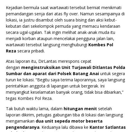
Kejadian bermula saat wartawati tersebut berniat menikmati
pemandangan senja dari atas fly over. Namun sesampainya di
lokasi, ia justru disambut oleh suara bising dan aksi kebut-
kebutan dari sekelompok pemuda yang memacu kendaraan
secara ugal-ugalan. Tak ingin melihat anak-anak muda itu
menjadi korban ataupun mencelakai pengguna jalan lain,
wartawati tersebut langsung menghubungi
Kombes Pol
Reza
secara pribadi.
Atas laporan itu, DirLantas merespons cepat
dengan
menginstruksikan Unit Turjawali Ditlantas Polda
Sumbar dan aparat dari Polsek Batang Anai
untuk segera
turun ke lokasi. “Begitu saya terima laporannya, saya langsung
perintahkan anggota di lapangan untuk bergerak. Ini
menyangkut keselamatan banyak orang, tidak bisa dibiarkan,”
tegas Kombes Pol Reza.
Tak butuh waktu lama, dalam
hitungan menit
setelah
laporan dikirim, petugas gabungan tiba di lokasi dan langsung
mengamankan
dua unit sepeda motor beserta
pengendaranya
. Keduanya lalu dibawa ke
Kantor Satlantas