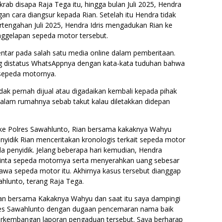
ab disapa Raja Tega itu, hingga bulan Juli 2025, Hendra
an cara diangsur kepada Rian. Setelah itu Hendra tidak
rtengahan Juli 2025, Hendra Idris mengadukan Rian ke
nggelapan sepeda motor tersebut.
ar pada salah satu media online dalam pemberitaan.
g distatus WhatsAppnya dengan kata-kata tuduhan bahwa
 sepeda motornya.
ak pernah dijual atau digadaikan kembali kepada pihak
dalam rumahnya sebab takut kalau diletakkan didepan
a ke Polres Sawahlunto, Rian bersama kakaknya Wahyu
nyidik Rian menceritakan kronologis terkait sepeda motor
a penyidik. Jelang beberapa hari kemudian, Hendra
inta sepeda motornya serta menyerahkan uang sebesar
awa sepeda motor itu. Akhirnya kasus tersebut dianggap
wahlunto, terang Raja Tega.
an bersama Kakaknya Wahyu dan saat itu saya dampingi
s Sawahlunto dengan dugaan pencemaran nama baik
perkembangan laporan pengaduan tersebut. Saya berharap