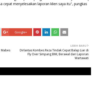
sa cepat menyelesaikan laporan klien saya itu", pungkas
Google+
LEBIH BARU
er Mabes
Dirlantas Kombes Reza Tindak Cepat Balap Liar di
Fly Over Simpang BIM, Berawal dari Laporan
Wartawati