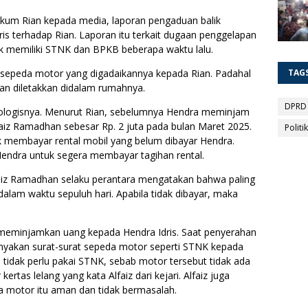
ukum Rian kepada media, laporan pengaduan balik
ris terhadap Rian. Laporan itu terkait dugaan penggelapan
 memiliki STNK dan BPKB beberapa waktu lalu.
 sepeda motor yang digadaikannya kepada Rian. Padahal
TAG
dan diletakkan didalam rumahnya.
DPRD
nologisnya. Menurut Rian, sebelumnya Hendra meminjam
faiz Ramadhan sebesar Rp. 2 juta pada bulan Maret 2025.
Politik
uk membayar rental mobil yang belum dibayar Hendra.
Hendra untuk segera membayar tagihan rental.
aiz Ramadhan selaku perantara mengatakan bahwa paling
alam waktu sepuluh hari. Apabila tidak dibayar, maka
 meminjamkan uang kepada Hendra Idris. Saat penyerahan
yakan surat-surat sepeda motor seperti STNK kepada
n tidak perlu pakai STNK, sebab motor tersebut tidak ada
rtas lelang yang kata Alfaiz dari kejari. Alfaiz juga
 motor itu aman dan tidak bermasalah.