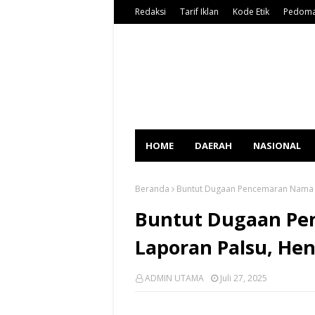
Redaksi
Tarif Iklan
Kode Etik
Pedoma
HOME
DAERAH
NASIONAL
Beranda
Buntut Dugaan Pencemaran Nama Ba
Buntut Dugaan Pe
Laporan Palsu, Hend
ADMIN UTAMA
Juli 27, 2025