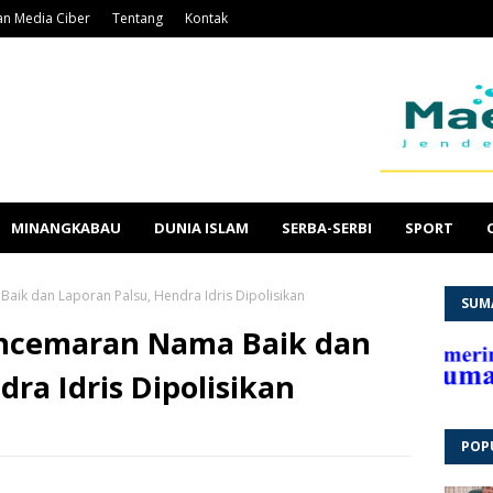
n Media Ciber
Tentang
Kontak
MINANGKABAU
DUNIA ISLAM
SERBA-SERBI
SPORT
ik dan Laporan Palsu, Hendra Idris Dipolisikan
SUM
ncemaran Nama Baik dan
ra Idris Dipolisikan
POP