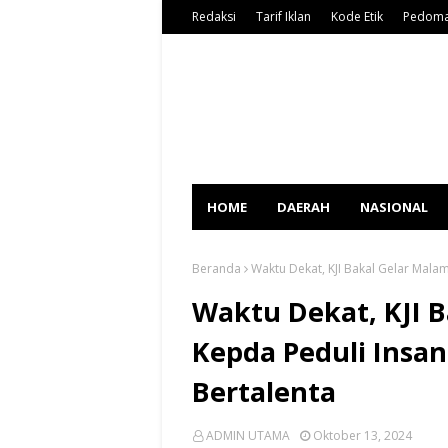
Redaksi
Tarif Iklan
Kode Etik
Pedoma
HOME
DAERAH
NASIONAL
Beranda
Waktu Dekat, KJI Bakal Gelar Mala
Waktu Dekat, KJI 
Kepda Peduli Insa
Bertalenta
ADMIN UTAMA
Oktober 13, 2024