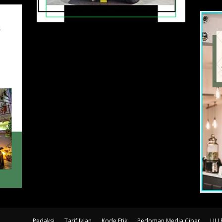
Redaksi
Tarif Iklan
Kode Etik
Pedoman Media Ciber
UU 