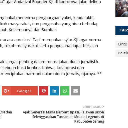
a” ujar Andarizal Founder KJI di kantornya jalan delima
ng bakal menerima penghargaan yakni, kepda aktif,
okoh masyarakat, dan pengusaha yang hirau terhadap
mput. Kesemuanya dari Sumbar.
TAG
 acara apresiasi. Tapi merupakan syiar KJI agar norma
DPRD
ah, tokoh masyarakat serta pengusaha dapat berjalan
Politik
ak sangat penting dalam memajukan dunia jurnalistik.
sebuah bukti konkret bahwa, kolaborasi dan
menciptakan harmoni dalam dunia Jurnalis, ujarnya. **
Google+
LEBIH BARU
ISON dan
Ajak Generasi Muda Berpartisipasi, Relawan Bison
ni
Selenggarakan Turnamen Mobile Legends di
Kabupaten Serang