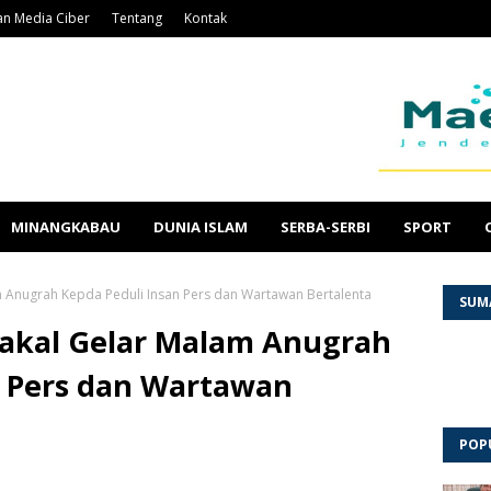
n Media Ciber
Tentang
Kontak
MINANGKABAU
DUNIA ISLAM
SERBA-SERBI
SPORT
m Anugrah Kepda Peduli Insan Pers dan Wartawan Bertalenta
SUM
Bakal Gelar Malam Anugrah
n Pers dan Wartawan
POP