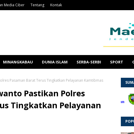
n Media Ciber
Tentang
Kontak
MINANGKABAU
DUNIA ISLAM
SERBA-SERBI
SPORT
Polres Pasaman Barat Terus Tingkatkan Pelayanan Kamtibmas
SUM
anto Pastikan Polres
us Tingkatkan Pelayanan
POP