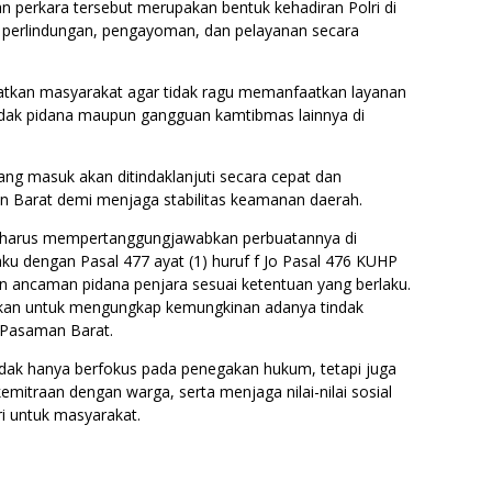
 perkara tersebut merupakan bentuk kehadiran Polri di
perlindungan, pengayoman, dan pelayanan secara
tkan masyarakat agar tidak ragu memanfaatkan layanan
ndak pidana maupun gangguan kamtibmas lainnya di
ng masuk akan ditindaklanjuti secara cepat dan
an Barat demi menjaga stabilitas keamanan daerah.
ni harus mempertanggungjawabkan perbuatannya di
ku dengan Pasal 477 ayat (1) huruf f Jo Pasal 476 KUHP
an ancaman pidana penjara sesuai ketentuan yang berlaku.
gkan untuk mengungkap kemungkinan adanya tindak
 Pasaman Barat.
tidak hanya berfokus pada penegakan hukum, tetapi juga
traan dengan warga, serta menjaga nilai-nilai sosial
i untuk masyarakat.