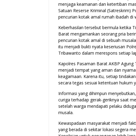
menjaga keamanan dan ketertiban masya
Satuan Reserse Kriminal (Satreskrim)
pencurian kotak amal rumah ibadah di w
Keberhasilan tersebut bermula ketika 
Barat mengamankan seorang pria berinis
pencurian kotak amal di sebuah musala
itu menjadi bukti nyata keseriusan P
Tribawanto dalam merespons setiap la
Kapolres Pasaman Barat AKBP Agung 
menjadi tempat yang aman dan nyaman 
keagamaan. Karena itu, setiap tindaka
secara tegas sesuai ketentuan hukum y
Informasi yang dihimpun menyebutkan, 
curiga terhadap gerak-geriknya saat me
setelah warga mendapati pelaku didug
musala.
Kewaspadaan masyarakat menjadi fakt
yang berada di sekitar lokasi segera
Kepolisian untuk penanganan lebih lanju