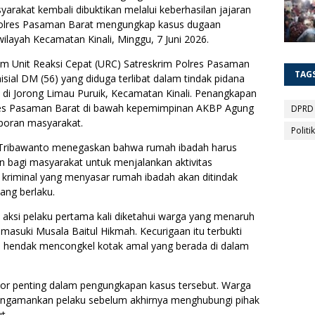
rakat kembali dibuktikan melalui keberhasilan jajaran
 Polres Pasaman Barat mengungkap kasus dugaan
ilayah Kecamatan Kinali, Minggu, 7 Juni 2026.
Tim Unit Reaksi Cepat (URC) Satreskrim Polres Pasaman
TAG
ial DM (56) yang diduga terlibat dalam tindak pidana
 di Jorong Limau Puruik, Kecamatan Kinali. Penangkapan
olres Pasaman Barat di bawah kepemimpinan AKBP Agung
DPRD
poran masyarakat.
Politik
Tribawanto menegaskan bahwa rumah ibadah harus
bagi masyarakat untuk menjalankan aktivitas
n kriminal yang menyasar rumah ibadah akan ditindak
ang berlaku.
aksi pelaku pertama kali diketahui warga yang menaruh
masuki Musala Baitul Hikmah. Kecurigaan itu terbukti
a hendak mencongkel kotak amal yang berada di dalam
or penting dalam pengungkapan kasus tersebut. Warga
 mengamankan pelaku sebelum akhirnya menghubungi pihak
t.