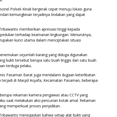
sonel Polsek Kinali bergerak cepat menuju lokasi guna
ndari kemungkinan terjadinya tindakan yang dapat
ribawanto memberikan apresiasi tinggi kepada
pedulian terhadap keamanan lingkungan. Menurutnya,
erupakan kunci utama dalam menciptakan situasi
 menemukan sejumlah barang yang diduga digunakan
ng bukti tersebut berupa satu buah linggis dan satu buah
an terduga pelaku.
Polres Pasaman Barat juga mendalami dugaan keterlibatan
h terjadi di Masjid Asyafa, Kecamatan Pasaman, beberapa
g berupa rekaman kamera pengawas atau CCTV yang
aku saat melakukan aksi pencurian kotak amal. Rekaman
 yang memperkuat proses penyidikan.
ribawanto menegaskan bahwa setiap alat bukti yang