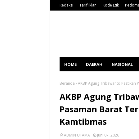
Redaksi
Tarif Iklan
Kode Etik
Pedoma
HOME
DAERAH
NASIONAL
Beranda
AKBP Agung Tribawanto Pastikan 
AKBP Agung Tribaw
Pasaman Barat Ter
Kamtibmas
ADMIN UTAMA
Juni 07, 2026