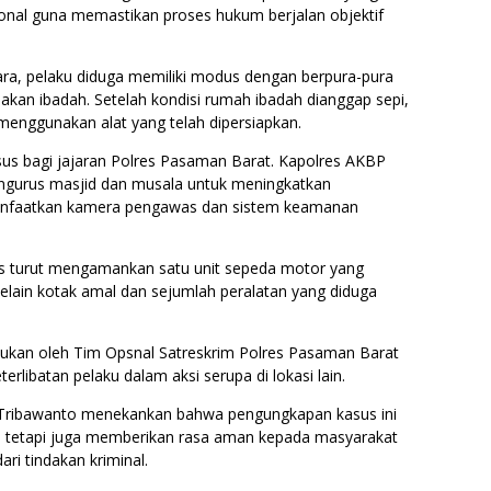
sional guna memastikan proses hukum berjalan objektif
ara, pelaku diduga memiliki modus dengan berpura-pura
an ibadah. Setelah kondisi rumah ibadah dianggap sepi,
enggunakan alat yang telah dipersiapkan.
us bagi jajaran Polres Pasaman Barat. Kapolres AKBP
gurus masjid dan musala untuk meningkatkan
nfaatkan kamera pengawas dan sistem keamanan
s turut mengamankan satu unit sepeda motor yang
selain kotak amal dan sejumlah peralatan yang diduga
ukan oleh Tim Opsnal Satreskrim Polres Pasaman Barat
rlibatan pelaku dalam aksi serupa di lokasi lain.
Tribawanto menekankan bahwa pengungkapan kasus ini
u, tetapi juga memberikan rasa aman kepada masyarakat
ri tindakan kriminal.