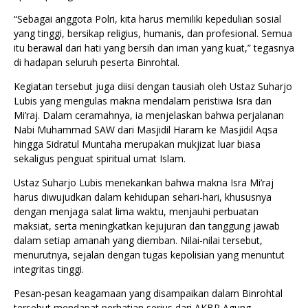
“Sebagai anggota Polri, kita harus memiliki kepedulian sosial
yang tinggi, bersikap religius, humanis, dan profesional. Semua
itu berawal dari hati yang bersih dan iman yang kuat,” tegasnya
di hadapan seluruh peserta Binrohtal.
Kegiatan tersebut juga diisi dengan tausiah oleh Ustaz Suharjo
Lubis yang mengulas makna mendalam peristiwa Isra dan
Mi’raj. Dalam ceramahnya, ia menjelaskan bahwa perjalanan
Nabi Muhammad SAW dari Masjidil Haram ke Masjidil Aqsa
hingga Sidratul Muntaha merupakan mukjizat luar biasa
sekaligus penguat spiritual umat Islam.
Ustaz Suharjo Lubis menekankan bahwa makna Isra Mi’raj
harus diwujudkan dalam kehidupan sehari-hari, khususnya
dengan menjaga salat lima waktu, menjauhi perbuatan
maksiat, serta meningkatkan kejujuran dan tanggung jawab
dalam setiap amanah yang diemban. Nilai-nilai tersebut,
menurutnya, sejalan dengan tugas kepolisian yang menuntut
integritas tinggi.
Pesan-pesan keagamaan yang disampaikan dalam Binrohtal
tersebut mendapat perhatian serius dari AKBP Agung