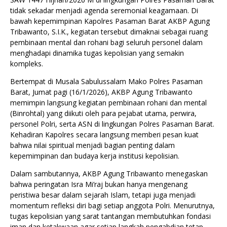
tidak sekadar menjadi agenda seremonial keagamaan. Di
bawah kepemimpinan Kapolres Pasaman Barat AKBP Agung
Tribawanto, S.I.K., kegiatan tersebut dimaknai sebagai ruang
pembinaan mental dan rohani bagi seluruh personel dalam
menghadapi dinamika tugas kepolisian yang semakin
kompleks.
Bertempat di Musala Sabulussalam Mako Polres Pasaman
Barat, Jumat pagi (16/1/2026), AKBP Agung Tribawanto
memimpin langsung kegiatan pembinaan rohani dan mental
(Binrohtal) yang diikuti oleh para pejabat utama, perwira,
personel Polri, serta ASN di lingkungan Polres Pasaman Barat.
Kehadiran Kapolres secara langsung memberi pesan kuat
bahwa nilai spiritual menjadi bagian penting dalam
kepemimpinan dan budaya kerja institusi kepolisian.
Dalam sambutannya, AKBP Agung Tribawanto menegaskan
bahwa peringatan Isra Mi’raj bukan hanya mengenang
peristiwa besar dalam sejarah Islam, tetapi juga menjadi
momentum refleksi diri bagi setiap anggota Polri. Menurutnya,
tugas kepolisian yang sarat tantangan membutuhkan fondasi
iman dan ketakwaan agar setiap langkah pengabdian tetap