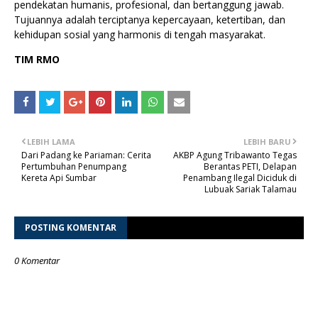
pendekatan humanis, profesional, dan bertanggung jawab.
Tujuannya adalah terciptanya kepercayaan, ketertiban, dan
kehidupan sosial yang harmonis di tengah masyarakat.
TIM RMO
LEBIH LAMA
LEBIH BARU
Dari Padang ke Pariaman: Cerita
AKBP Agung Tribawanto Tegas
Pertumbuhan Penumpang
Berantas PETI, Delapan
Kereta Api Sumbar
Penambang Ilegal Diciduk di
Lubuak Sariak Talamau
POSTING KOMENTAR
0 Komentar