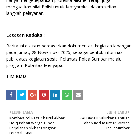
hanya mengedepankan profesionalisme, tetapi juga
menguatkan nilai Polisi untuk Masyarakat dalam setiap
langkah pelayanan.
Catatan Redaksi:
Berita ini disusun berdasarkan dokumentasi kegiatan lapangan
pada Jumat, 28 November 2025, sebagai bentuk informasi
publik atas kegiatan sosial Polantas Polda Sumbar melalui
program Polantas Menyapa.
TIM RMO
LEBIH LAMA
LEBIH BARU
Kombes Pol Reza Chairul Akbar
KAI Divre II Salurkan Bantuan
Sidiq Imbau Warga Tunda
Tahap Kedua untuk Korban
Perjalanan Akibat Longsor
Banjir Sumbar
Lembah Anai