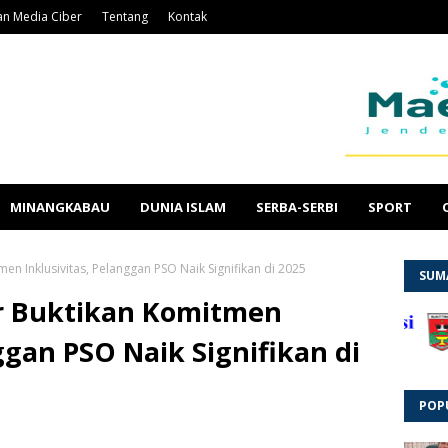
n Media Ciber
Tentang
Kontak
MINANGKABAU
DUNIA ISLAM
SERBA-SERBI
SPORT
men Inklusivitas, Pelanggan PSO Naik Signifikan di 2025
SUM
ar Buktikan Komitmen
ggan PSO Naik Signifikan di
POP