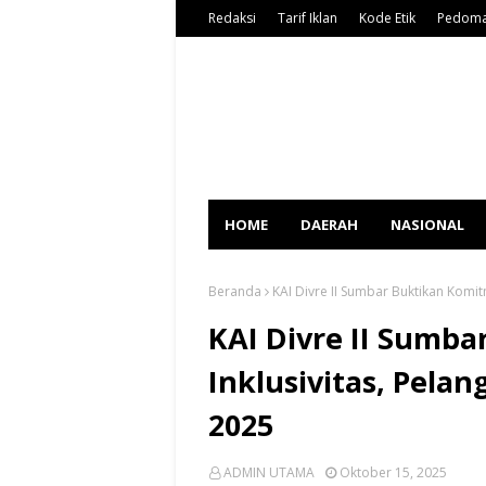
Redaksi
Tarif Iklan
Kode Etik
Pedoma
HOME
DAERAH
NASIONAL
Beranda
KAI Divre II Sumbar Buktikan Komit
KAI Divre II Sumb
Inklusivitas, Pelan
2025
ADMIN UTAMA
Oktober 15, 2025