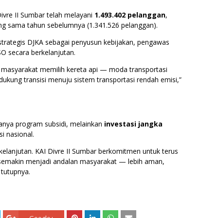
Divre II Sumbar telah melayani
1.493.402 pelanggan
,
ng sama tahun sebelumnya (1.341.526 pelanggan).
 strategis DJKA sebagai penyusun kebijakan, pengawas
SO secara berkelanjutan.
 masyarakat memilih kereta api — moda transportasi
ukung transisi menuju sistem transportasi rendah emisi,”
nya program subsidi, melainkan
investasi jangka
i nasional.
rkelanjutan. KAI Divre II Sumbar berkomitmen untuk terus
pi semakin menjadi andalan masyarakat — lebih aman,
 tutupnya.