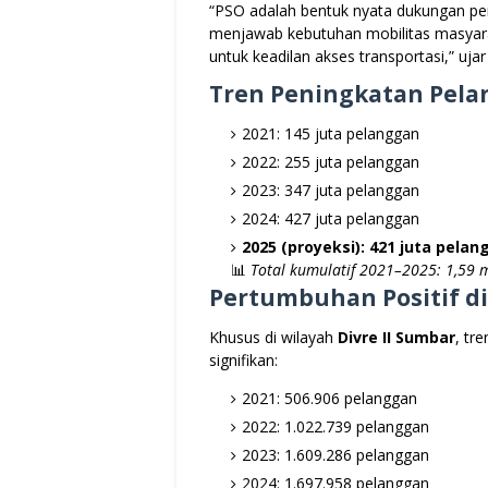
“PSO adalah bentuk nyata dukungan p
menjawab kebutuhan mobilitas masyaraka
untuk keadilan akses transportasi,” uja
Tren Peningkatan Pela
2021: 145 juta pelanggan
2022: 255 juta pelanggan
2023: 347 juta pelanggan
2024: 427 juta pelanggan
2025 (proyeksi): 421 juta pela
📊
Total kumulatif 2021–2025: 1,59 m
Pertumbuhan Positif d
Khusus di wilayah
Divre II Sumbar
, tr
signifikan:
2021: 506.906 pelanggan
2022: 1.022.739 pelanggan
2023: 1.609.286 pelanggan
2024: 1.697.958 pelanggan