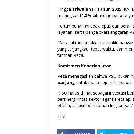
Hingga
Triwulan III Tahun 2025
, KAI 
meningkat
11,3%
dibanding periode ya
Pertumbuhan ini tidak lepas dari peran
layanan, serta pengalokasi anggaran P
“Data ini menunjukkan semakin banyak
yang terjangkau, tepat waktu, dan mend
tambah Reza.
Komitmen Keberlanjutan
Reza menegaskan bahwa PSO bukan ha
panjang
untuk masa depan transportas
“PSO harus dilihat sebagai investasi be
bersinergi lintas sektor agar kereta a
efisien, inklusif, dan ramah lingkungan,”
TIM