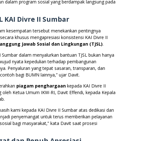
un dalam program sosial yang berdampak langsung pada
L KAI Divre II Sumbar
lam kesempatan tersebut menekankan pentingnya
ecara khusus mengapresiasi konsistensi KAI Divre II
anggung Jawab Sosial dan Lingkungan (TJSL)
.
II Sumbar dalam menyalurkan bantuan TJSL bukan hanya
 wujud nyata kepedulian terhadap pembangunan
nya. Penyaluran yang tepat sasaran, transparan, dan
 contoh bagi BUMN lainnya,” ujar Davit.
yerahkan
piagam penghargaan
kepada KAI Divre II
g oleh Ketua Umum IKW-RI, Davit Effendi, kepada Kepala
ab.
kasih kami kepada KAI Divre II Sumbar atas dedikasi dan
menjadi penyemangat untuk terus memberikan pelayanan
osial bagi masyarakat,” kata Davit saat prosesi
at dan Penuh Apresiasi