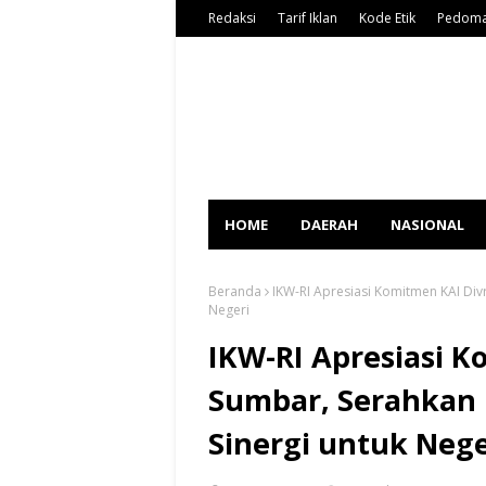
Redaksi
Tarif Iklan
Kode Etik
Pedoma
HOME
DAERAH
NASIONAL
Beranda
IKW-RI Apresiasi Komitmen KAI Div
Negeri
IKW-RI Apresiasi K
Sumbar, Serahkan
Sinergi untuk Nege