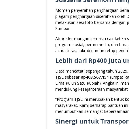
Momen penyerahan penghargaan berlang
piagam penghargaan diserahkan oleh D
melakukan sesi foto bersama dengan ja
Sumbar.
Atmosfer ruangan semakin cair ketika 
program sosial, peran media, dan harap
acara terasa akrab namun tetap penuh
Lebih dari Rp400 Juta 
Data mencatat, sepanjang tahun 2025,
TJSL sebesar
Rp403.567.151
(Empat Rat
Lima Puluh Satu Rupiah). Angka ini 
mendukung kesejahteraan masyarakat d
“Program TJSL ini merupakan bentuk ko
masyarakat. Kami berharap bantuan in
menumbuhkan semangat kebersamaan,
Sinergi untuk Transpor