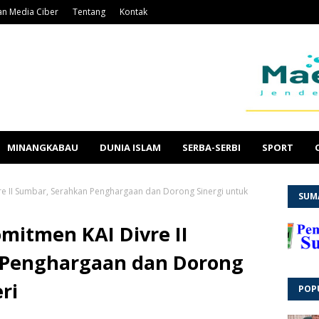
n Media Ciber
Tentang
Kontak
MINANGKABAU
DUNIA ISLAM
SERBA-SERBI
SPORT
re II Sumbar, Serahkan Penghargaan dan Dorong Sinergi untuk
SUM
omitmen KAI Divre II
 Penghargaan dan Dorong
ri
POP