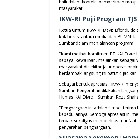
baik dalam konteks pemberitaan maup
masyarakat.
IKW-RI Puji Program TJS
Ketua Umum IKW-RI, Davit Effendi, da
kolaborasi antara media dan BUMN. Ia s
Sumbar dalam menjalankan program
T
“Kami melihat komitmen PT KAI Divre 
sebagai kewajiban, melainkan sebagai
masyarakat di sekitar jalur operasional
berdampak langsung ini patut dijadikan
Sebagai bentuk apresiasi, IKW-RI men
Sumbar. Penyerahan dilakukan langsun
Humas KAI Divre II Sumbar, Reza Shah
“Penghargaan ini adalah simbol terima 
kepeduliannya. Semoga apresiasi ini 
terbaik sekaligus memperluas manfaat s
penyerahan penghargaan.
Suasana Seremoni Hang