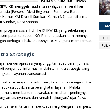
PADANG, SUMBAR |
Ikatan
(IKW-RI) menggelar audiensi sekaligus menyerahkan
esia (Persero) Divisi Regional II Sumatera Barat.
r Humas KAI Divre II Sumbar, Kamis (4/9), dan diterima
II Sumbar, Reza Shahab.
TAG
aian program sosial HUT ke-IX IKW-RI, yang sebelumnya
am kesempatan tersebut, IKW-RI menegaskan komitmennya
DPRD
gan berbagai pihak, khususnya BUMN, guna memperkuat
Politik
tra Strategis
paikan apresiasi yang tinggi terhadap peran jurnalis.
di penyampai informasi, melainkan mitra strategis yang
ngkatan layanan transportasi.
an sebagai penyampai informasi, tetapi juga sebagai mitra
edukasi publik, serta peningkatan layanan. Melalui
an jurnalis membantu masyarakat memahami pentingnya
yang aman, nyaman, dan ramah lingkungan,” ujar Reza.
umbar akan terus memperkuat sinergi dengan insan pers,