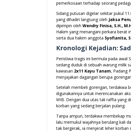
pemerkosaan terhadap seorang peda
Sidang putusan digelar sekitar pukul 1
yang dihadiri langsung oleh
Jaksa Pen
dipimpin oleh
Wendry Finisa, S.H., M.
Hakim yang menangani perkara berat ini 
serta dua hakim anggota
Syofianita, S
Kronologi Kejadian: Sa
Peristiwa tragis ini bermula pada awal
sedang duduk di sebuah warung milik s
kawasan
2x11 Kayu Tanam
, Padang P
menjajakan dagangan berupa gorengan
Setelah membeli gorengan, terdakwa be
digunakannya untuk merencanakan aksi
WIB. Dengan dua utas tali raffia yang 
korban yang sedang berjalan pulang.
Tanpa ampun, terdakwa membekap mul
lalu memukul wajahnya berulang kali d
tak bergerak, ia menjerat leher korban 