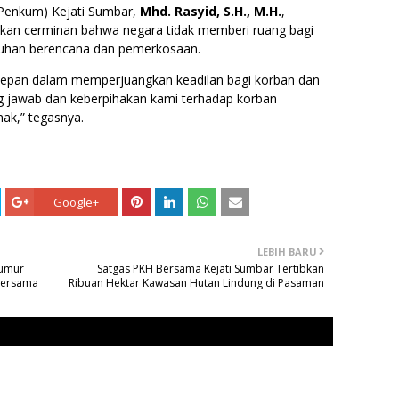
 Penkum) Kejati Sumbar,
Mhd. Rasyid, S.H., M.H.
,
kan cerminan bahwa negara tidak memberi ruang bagi
nuhan berencana dan pemerkosaan.
a depan dalam memperjuangkan keadilan bagi korban dan
ng jawab dan keberpihakan kami terhadap korban
ak,” tegasnya.
Google+
LEBIH BARU
Sumur
Satgas PKH Bersama Kejati Sumbar Tertibkan
Bersama
Ribuan Hektar Kawasan Hutan Lindung di Pasaman