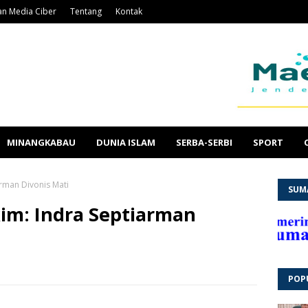
n Media Ciber
Tentang
Kontak
MINANGKABAU
DUNIA ISLAM
SERBA-SERBI
SPORT
rman Divonis Mati
SUM
im: Indra Septiarman
POP