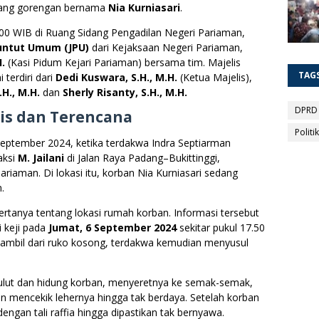
gang gorengan bernama
Nia Kurniasari
.
1.00 WIB di Ruang Sidang Pengadilan Negeri Pariaman,
untut Umum (JPU)
dari Kejaksaan Negeri Pariaman,
H.
(Kasi Pidum Kejari Pariaman) bersama tim. Majelis
TAG
terdiri dari
Dedi Kuswara, S.H., M.H.
(Ketua Majelis),
.H., M.H.
dan
Sherly Risanty, S.H., M.H.
DPRD
dis dan Terencana
Politik
 September 2024, ketika terdakwa Indra Septiarman
aksi
M. Jailani
di Jalan Raya Padang–Bukittinggi,
ariaman. Di lokasi itu, korban Nia Kurniasari sedang
.
rtanya tentang lokasi rumah korban. Informasi tersebut
 keji pada
Jumat, 6 September 2024
sekitar pukul 17.50
diambil dari ruko kosong, terdakwa kemudian menyusul
ut dan hidung korban, menyeretnya ke semak-semak,
an mencekik lehernya hingga tak berdaya. Setelah korban
dengan tali raffia hingga dipastikan tak bernyawa.