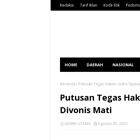
Redaksi
Tarif Iklan
Kode Etik
Pedoma
HOME
DAERAH
NASIONAL
Beranda
Putusan Tegas Hakim: Indra Septia
Putusan Tegas Hak
Divonis Mati
ADMIN UTAMA
Agustus 05, 2025