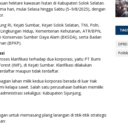
ibuan hektare kawasan hutan di Kabupaten Solok Selatan.
lima hari, mulai Selasa hingga Sabtu (5–9/8/2025), dengan
or.
ng RI, Kejati Sumbar, Kejari Solok Selatan, TNI, Polri,
TAG
 Lingkungan Hidup, Kementerian Kehutanan, ATR/BPN,
lai Konservasi Sumber Daya Alam (BKSDA), serta Badan
an (BPKP).
DPRD
asi
Politik
oses klarifikasi terhadap dua korporasi, yaitu PT Bumi
est (IMF), di Kejati Sumbar. Klarifikasi dilakukan
erdaftar maupun tidak terdaftar.
agian lahan milik kedua korporasi berada di luar Hak
i kelapa sawit. Salah satu perusahaan bahkan memiliki
administrasi sekaligus: Kabupaten Sijunjung,
angan untuk memasang plang larangan di titik-titik strategis
kan: