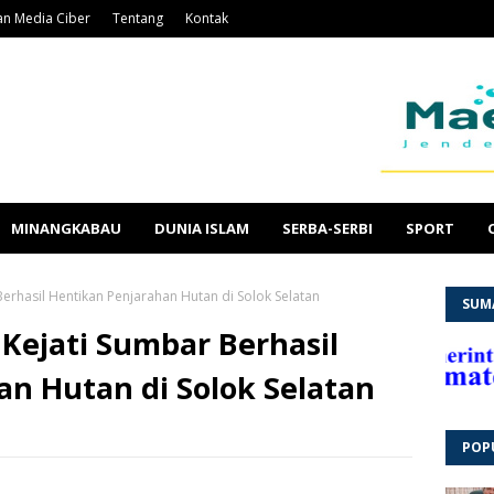
n Media Ciber
Tentang
Kontak
MINANGKABAU
DUNIA ISLAM
SERBA-SERBI
SPORT
rhasil Hentikan Penjarahan Hutan di Solok Selatan
SUM
Kejati Sumbar Berhasil
n Hutan di Solok Selatan
POP