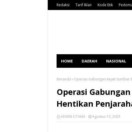
Redaksi
Tarif Iklan
Kode Etik
Pedoma
HOME
DAERAH
NASIONAL
Beranda
Operasi Gabungan Kejati Sumbar Be
Operasi Gabungan 
Hentikan Penjaraha
ADMIN UTAMA
Agustus 10, 2025