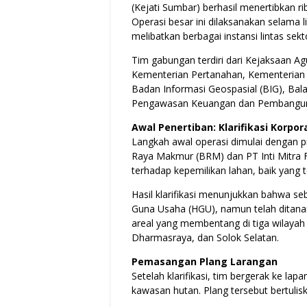
(Kejati Sumbar) berhasil menertibkan r
Operasi besar ini dilaksanakan selama 
melibatkan berbagai instansi lintas sekt
Tim gabungan terdiri dari Kejaksaan Agu
Kementerian Pertanahan, Kementerian
Badan Informasi Geospasial (BIG), Ba
Pengawasan Keuangan dan Pembangun
Awal Penertiban: Klarifikasi Korpor
Langkah awal operasi dimulai dengan pr
Raya Makmur (BRM) dan PT Inti Mitra For
terhadap kepemilikan lahan, baik yang t
Hasil klarifikasi menunjukkan bahwa seb
Guna Usaha (HGU), namun telah ditanam
areal yang membentang di tiga wilayah 
Dharmasraya, dan Solok Selatan.
Pemasangan Plang Larangan
Setelah klarifikasi, tim bergerak ke lap
kawasan hutan. Plang tersebut bertulis