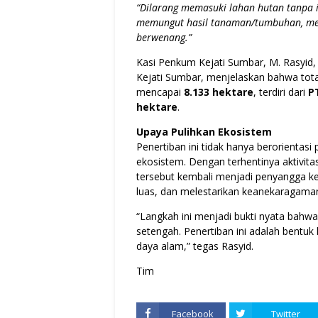
“Dilarang memasuki lahan hutan tanpa i
memungut hasil tanaman/tumbuhan, mem
berwenang.”
Kasi Penkum Kejati Sumbar, M. Rasyid
Kejati Sumbar, menjelaskan bahwa total
mencapai
8.133 hektare
, terdiri dari
P
hektare
.
Upaya Pulihkan Ekosistem
Penertiban ini tidak hanya berorientas
ekosistem. Dengan terhentinya aktivit
tersebut kembali menjadi penyangga k
luas, dan melestarikan keanekaragaman
“Langkah ini menjadi bukti nyata bahw
setengah. Penertiban ini adalah bentu
daya alam,” tegas Rasyid.
Tim
Facebook
Twitter