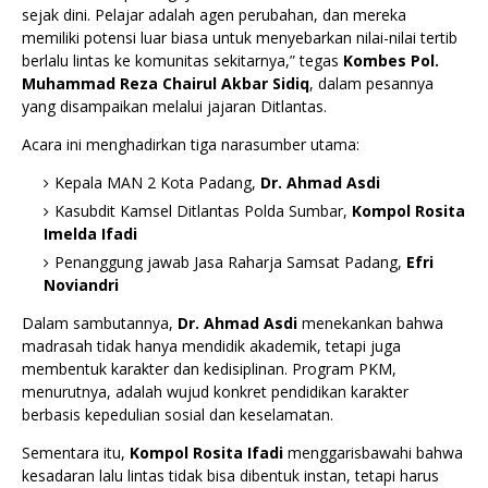
sejak dini. Pelajar adalah agen perubahan, dan mereka
memiliki potensi luar biasa untuk menyebarkan nilai-nilai tertib
berlalu lintas ke komunitas sekitarnya,” tegas
Kombes Pol.
Muhammad Reza Chairul Akbar Sidiq
, dalam pesannya
yang disampaikan melalui jajaran Ditlantas.
Acara ini menghadirkan tiga narasumber utama:
Kepala MAN 2 Kota Padang,
Dr. Ahmad Asdi
Kasubdit Kamsel Ditlantas Polda Sumbar,
Kompol Rosita
Imelda Ifadi
Penanggung jawab Jasa Raharja Samsat Padang,
Efri
Noviandri
Dalam sambutannya,
Dr. Ahmad Asdi
menekankan bahwa
madrasah tidak hanya mendidik akademik, tetapi juga
membentuk karakter dan kedisiplinan. Program PKM,
menurutnya, adalah wujud konkret pendidikan karakter
berbasis kepedulian sosial dan keselamatan.
Sementara itu,
Kompol Rosita Ifadi
menggarisbawahi bahwa
kesadaran lalu lintas tidak bisa dibentuk instan, tetapi harus