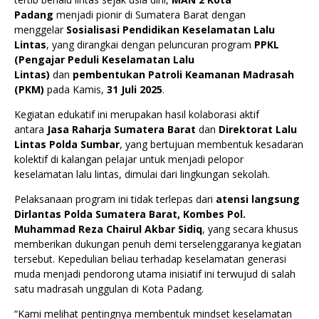
Padang
menjadi pionir di Sumatera Barat dengan
menggelar
Sosialisasi Pendidikan Keselamatan Lalu
Lintas
, yang dirangkai dengan peluncuran program
PPKL
(Pengajar Peduli Keselamatan Lalu
Lintas)
dan
pembentukan Patroli Keamanan Madrasah
(PKM)
pada Kamis,
31 Juli 2025
.
Kegiatan edukatif ini merupakan hasil kolaborasi aktif
antara
Jasa Raharja Sumatera Barat
dan
Direktorat Lalu
Lintas Polda Sumbar
, yang bertujuan membentuk kesadaran
kolektif di kalangan pelajar untuk menjadi pelopor
keselamatan lalu lintas, dimulai dari lingkungan sekolah.
Pelaksanaan program ini tidak terlepas dari
atensi langsung
Dirlantas Polda Sumatera Barat, Kombes Pol.
Muhammad Reza Chairul Akbar Sidiq
, yang secara khusus
memberikan dukungan penuh demi terselenggaranya kegiatan
tersebut. Kepedulian beliau terhadap keselamatan generasi
muda menjadi pendorong utama inisiatif ini terwujud di salah
satu madrasah unggulan di Kota Padang.
“Kami melihat pentingnya membentuk mindset keselamatan