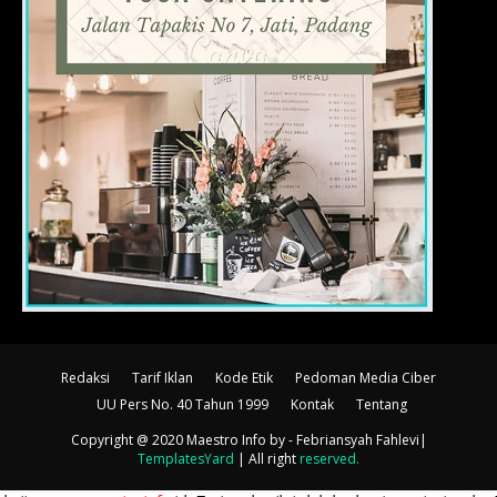
Redaksi
Tarif Iklan
Kode Etik
Pedoman Media Ciber
UU Pers No. 40 Tahun 1999
Kontak
Tentang
Copyright @ 2020 Maestro Info
by - Febriansyah Fahlevi|
TemplatesYard
| All right
reserved
.