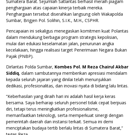
Sumatera Barat. Sejumlah Satlantas berhasil meraih piagam
penghargaan atas capaian kinerja terbaik mereka.
Penghargaan tersebut diserahkan langsung oleh Wakapolda
Sumbar, Brigjen Pol. Solihin, S.I.K., M.H., CSPHR.
Pencapaian ini sekaligus menegaskan komitmen kuat Polantas
dalam mendukung berbagai program strategis kepolisian,
mulai dari edukasi keselamatan jalan, penurunan angka
kecelakaan, hingga realisasi target Penerimaan Negara Bukan
Pajak (PNBP).
Dirlantas Polda Sumbar,
Kombes Pol. M Reza Chairul Akbar
Siddiq
, dalam sambutannya memberikan apresiasi mendalam
kepada seluruh jajaran yang dinilai telah menunjukkan
dedikasi, profesionalitas, dan inovasi nyata di bidang lalu lintas.
“Keberhasilan yang diraih hari ini adalah hasil kerja keras
bersama. Saya berharap seluruh personel tidak cepat berpuas
diri, tetapi terus meningkatkan profesionalisme,
memanfaatkan teknologi, serta memperkuat sinergi dengan
pemerintah daerah dan instansi terkait. Semua ini demi
menciptakan budaya tertib berlalu lintas di Sumatera Barat,”
tegas Reza.