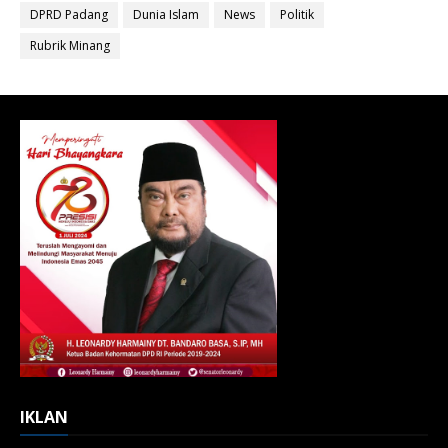
DPRD Padang
Dunia Islam
News
Politik
Rubrik Minang
IKLAN