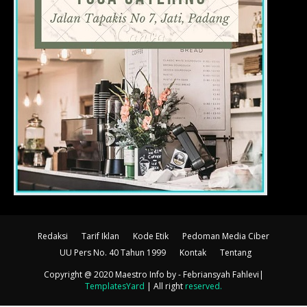
Redaksi
Tarif Iklan
Kode Etik
Pedoman Media Ciber
UU Pers No. 40 Tahun 1999
Kontak
Tentang
Copyright @ 2020 Maestro Info
by - Febriansyah Fahlevi|
TemplatesYard
| All right
reserved
.