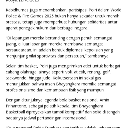
Kabidhumas juga menambahkan, partisipasi Polri dalam World
Police & Fire Games 2025 bukan hanya sekadar untuk meraih
prestasi, tetapi juga memperkuat hubungan solidaritas antar
aparat penegak hukum dari berbagai negara.
“Di lapangan mereka bertanding dengan penuh semangat
juang, di luar lapangan mereka membawa semangat
persaudaraan. Ini adalah bentuk diplomasi kepolisian yang
menjunjung nilai sportivitas dan persatuan,” tambahnya.
Selain tim basket, Polri juga mengirimkan atlet untuk berbagai
cabang olahraga lainnya seperti voli, atletik, renang, golf,
taekwondo, hingga judo. Keikutsertaan ini sekaligus
menunjukkan bahwa insan Bhayangkara memiliki semangat
profesionalisme dan kemampuan fisik yang mumpuni.
Dengan ditunjuknya legenda bola basket nasional, Amin
Prihantono, sebagai pelatih kepala, tim Bhayangkara
Basketball diproyeksikan tampil kompetitif dan solid di tengah
padatnya jadwal pertandingan internasional.
“Dua personel Polda Sumbar yang terlibat adalah kebanggaan