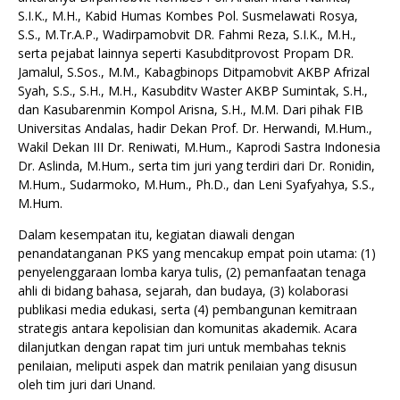
S.I.K., M.H., Kabid Humas Kombes Pol. Susmelawati Rosya,
S.S., M.Tr.A.P., Wadirpamobvit DR. Fahmi Reza, S.I.K., M.H.,
serta pejabat lainnya seperti Kasubditprovost Propam DR.
Jamalul, S.Sos., M.M., Kabagbinops Ditpamobvit AKBP Afrizal
Syah, S.S., S.H., M.H., Kasubditv Waster AKBP Sumintak, S.H.,
dan Kasubarenmin Kompol Arisna, S.H., M.M. Dari pihak FIB
Universitas Andalas, hadir Dekan Prof. Dr. Herwandi, M.Hum.,
Wakil Dekan III Dr. Reniwati, M.Hum., Kaprodi Sastra Indonesia
Dr. Aslinda, M.Hum., serta tim juri yang terdiri dari Dr. Ronidin,
M.Hum., Sudarmoko, M.Hum., Ph.D., dan Leni Syafyahya, S.S.,
M.Hum.
Dalam kesempatan itu, kegiatan diawali dengan
penandatanganan PKS yang mencakup empat poin utama: (1)
penyelenggaraan lomba karya tulis, (2) pemanfaatan tenaga
ahli di bidang bahasa, sejarah, dan budaya, (3) kolaborasi
publikasi media edukasi, serta (4) pembangunan kemitraan
strategis antara kepolisian dan komunitas akademik. Acara
dilanjutkan dengan rapat tim juri untuk membahas teknis
penilaian, meliputi aspek dan matrik penilaian yang disusun
oleh tim juri dari Unand.