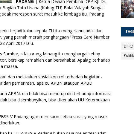
PADANG
| Ketua Dewan Pembina DPP KJI Dr.
a Bagian Tata Usaha (Kabag TU) Balai Wilayah Sungai
g tidak merespon surat masuk ke lembaga itu, Padang
 perlu terjadi kalau kepala TU itu mengetahui adat dan
TAG
syar, yang pernah meraih penghargaan “Press Card Number
8 April 2017 lalu.
DPRD
s Sumbar, sifat orang Minang itu menghargai setiap
Politik
tor, bersikap ramahlah dan bersahabat. Apalagi terhadap
ia massa.
an dan melakukan sosial kontrol terhadap kegiatan-
er dari pemerintah, apa itu APBN ataupun APBD.
na APBN, dia tidak bisa menutup diri terhadap informasi
 tidak bisa disembunyikan, bisa dikenakan UU Keterbukaan
 WBSS-V Padang agar merespon setiap surat yang masuk
iperlukan.
akukan ka TU WBSS-V Padang bukan saja melanggar adat