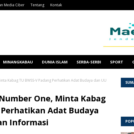
n Media Ciber
Tentang
Kontak
MINANGKABAU
DUNIA ISLAM
SERBA-SERBI
SPORT
Minta Kabag TU BWSS-V Padang Perhatikan Adat Budaya dan UU
SUM
d Number One, Minta Kabag
Perhatikan Adat Budaya
n Informasi
POP