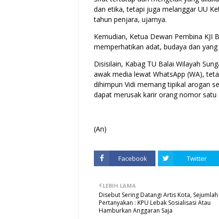
dan etika, tetapi juga melanggar UU Ke
tahun penjara, ujarnya.
Kemudian, Ketua Dewan Pembina KJI Ba
memperhatikan adat, budaya dan yang le
Disisilain, Kabag TU Balai Wilayah Sun
awak media lewat WhatsApp (WA), tetap
dihimpun Vidi memang tipikal arogan ser
dapat merusak karir orang nomor satu d
(An)
Facebook
Twitter
LEBIH LAMA
Disebut Sering Datangi Artis Kota, Sejumlah 
Pertanyakan : KPU Lebak Sosialisasi Atau
Hamburkan Anggaran Saja