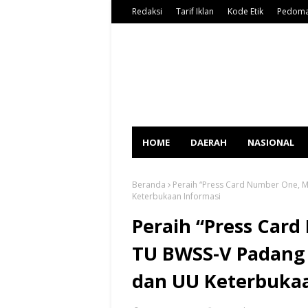
Redaksi
Tarif Iklan
Kode Etik
Pedoma
HOME
DAERAH
NASIONAL
Beranda
Peraih “Press Card Number One, 
Keterbukaan Informasi
Peraih “Press Car
TU BWSS-V Padang 
dan UU Keterbukaa