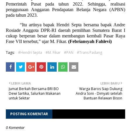
Pemerintah Pusat pada tahun 2022. Sehingga, realisasi
penggunaan Anggaran Pendapatan Belanja Negara (APBN)
pada tahun 2023.
“Itu artinya bapak Hendri Septa bersama bapak Andre
Rosiade Anggota DPR-RI daerah pemilihan Sumatera Barat I
cukup berperan besar dalam membangun kembali Pasar Raya
Fase VII tersebut,” ujar M. Fikar.
(Febriansyah Fahlevi)
Tags:
#Hendri Septa
#M. Fikar
#PAN
#Trans Padang
LEBIH LAMA
LEBIH BARU
Jumat Berkah Bersama BRI BO
Warga Baros Siap Dukung
Dewi Sartika, Salurkan Makanan
Andra Soni - Dimyati setelah
untuk Sekitar
Bantuan Relawan Bison
POSTING KOMENTAR
0 Komentar