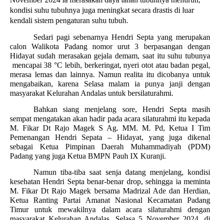
kondisi suhu tubuhnya juga meningkat secara drastis di luar
kendali sistem pengaturan suhu tubuh.
Sedari pagi sebenarnya Hendri Septa yang merupakan
calon Walikota Padang nomor urut 3 berpasangan dengan
Hidayat sudah merasakan gejala demam, saat itu suhu tubunya
mencapai 38 °C lebih, berkeringat, nyeri otot atau badan pegal,
merasa lemas dan lainnya. Namun realita itu dicobanya untuk
mengabaikan, karena Selasa malam ia punya janji dengan
masyarakat Kelurahan Andalas untuk bersilaturahmi.
Bahkan siang menjelang sore, Hendri Septa masih
sempat mengatakan akan hadir pada acara silaturahmi itu kepada
M. Fikar Dt Rajo Magek S Ag. MM. M. Pd, Ketua I Tim
Pemenangan Hendri Sepata – Hidayat, yang juga dikenal
sebagai Ketua Pimpinan Daerah Muhammadiyah (PDM)
Padang yang juga Ketua BMPN Pauh IX Kuranji.
Namun tiba-tiba saat senja datang menjelang, kondisi
kesehatan Hendri Septa benar-benar drop, sehingga ia meminta
M. Fikar Dt Rajo Magek bersama Madrizal Ade dan Herdian,
Ketua Ranting Partai Amanat Nasional Kecamatan Padang
Timur untuk mewakilnya dalam acara silaturahmi dengan
masyarakat Kelurahan Andalas, Selasa 5 November 2024, di