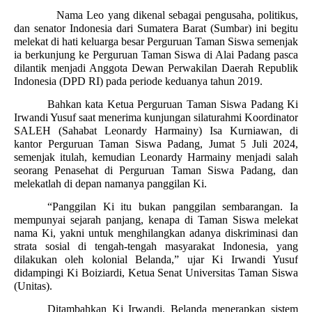
Nama Leo yang dikenal sebagai pengusaha, politikus,
dan senator Indonesia dari Sumatera Barat (Sumbar) ini begitu
melekat di hati keluarga besar Perguruan Taman Siswa semenjak
ia berkunjung ke Perguruan Taman Siswa di Alai Padang pasca
dilantik menjadi Anggota Dewan Perwakilan Daerah Republik
Indonesia (DPD RI) pada periode keduanya tahun 2019.
Bahkan kata Ketua Perguruan Taman Siswa Padang Ki
Irwandi Yusuf saat menerima kunjungan silaturahmi Koordinator
SALEH (Sahabat Leonardy Harmainy) Isa Kurniawan, di
kantor Perguruan Taman Siswa Padang, Jumat 5 Juli 2024,
semenjak itulah, kemudian Leonardy Harmainy menjadi salah
seorang Penasehat di Perguruan Taman Siswa Padang, dan
melekatlah di depan namanya panggilan Ki.
“Panggilan Ki itu bukan panggilan sembarangan. Ia
mempunyai sejarah panjang, kenapa di Taman Siswa melekat
nama Ki, yakni untuk menghilangkan adanya diskriminasi dan
strata sosial di tengah-tengah masyarakat Indonesia, yang
dilakukan oleh kolonial Belanda,” ujar Ki Irwandi Yusuf
didampingi Ki Boiziardi, Ketua Senat Universitas Taman Siswa
(Unitas).
Ditambahkan Ki Irwandi, Belanda menerapkan sistem