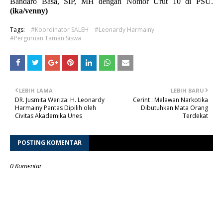
Bandaro Basa, SIP, MH dengan Nomor Urut 10 di PSU.
(ika/venny)
Tags:
#Koordinator SALEH
#Leonardy Harmainy
#Perguruan Taman Siswa
LEBIH LAMA
LEBIH BARU
DR. Jusmita Weriza: H. Leonardy
Cerint : Melawan Narkotika
Harmainy Pantas Dipilih oleh
Dibutuhkan Mata Orang
Civitas Akademika Unes
Terdekat
POSTING KOMENTAR
0 Komentar