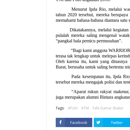
Menurut Ipda Rio, melalui 
tahun 2020 tersebut, mereka berupaya 
memahami bahasa-bahasa diantara satu s
Dikatakannya, melalui kegiatan
pulalah mereka saling mengenal watak
“pangkal bala pemicu permusuhan”.
“Bagi kami anggota WARRIORS
terasa tak lengkap untuk melepas keri
Oleh karena itu, kami yang dinasnya
Barat, berusaha untuk saling bertemu min
Pada kesempatan itu, Ipda
tersebut mereka mengajak polisi dan te
“Aparat rukun rakyat makmur, 
juga merupakan alumni Bintara angkatan
Tags:
#Polri
#TNI
Fafe Damar Shaker
Facebook
Twitter