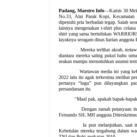
Padang, Maestro Info
—Kamis 30 Mei 
No.33, Alai Parak Kopi, Kecamatan 
dipenuhi pria berbadan tegap. Salah se
lainnya mengenakan t-shirt plus celan
shirt yang sama bertuliskan WARRIO
layaknya seragam dinas harian anggota P
Mereka terlihat akrab, terta
diantara mereka saling pukul bahu untu
seakan mampu meruntuhkan asumsi tentan
Wartawan media ini yang kebe
2022 lalu itu agak terkesima melihat pe
pertanya “lugu” pun dilayangkan pa
persaudaraan itu.
“Maaf pak, apakah bapak-bapak 
Dengan ramah petanyaan itu
Fernando SH, MH anggota Ditreskrimsus
Ia pun melanjutkan, saat i
Kebetulan mereka tergabung dalam
TNI dan Polri angkatan 2010.