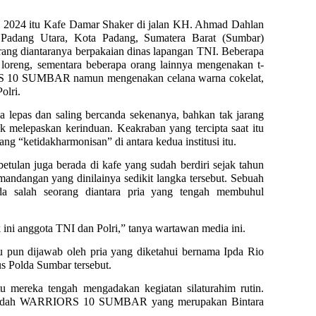
2024 itu Kafe Damar Shaker di jalan KH. Ahmad Dahlan
Padang Utara, Kota Padang, Sumatera Barat (Sumbar)
orang diantaranya berpakaian dinas lapangan TNI. Beberapa
a loreng, sementara beberapa orang lainnya mengenakan t-
RS 10 SUMBAR namun mengenakan celana warna cokelat,
olri.
wa lepas dan saling bercanda sekenanya, bahkan tak jarang
k melepaskan kerinduan. Keakraban yang tercipta saat itu
g “ketidakharmonisan” di antara kedua institusi itu.
tulan juga berada di kafe yang sudah berdiri sejak tahun
mandangan yang dinilainya sedikit langka tersebut. Sebuah
da salah seorang diantara pria yang tengah membuhul
ini anggota TNI dan Polri,” tanya wartawan media ini.
 pun dijawab oleh pria yang diketahui bernama Ipda Rio
 Polda Sumbar tersebut.
tu mereka tengah mengadakan kegiatan silaturahim rutin.
 wadah WARRIORS 10 SUMBAR yang merupakan Bintara