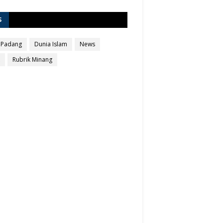
S
 Padang
Dunia Islam
News
Rubrik Minang