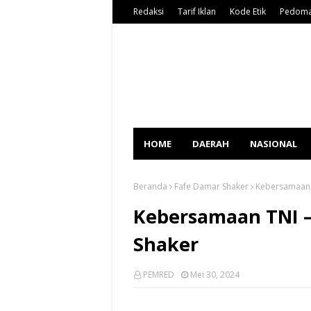
Redaksi
Tarif Iklan
Kode Etik
Pedoma
HOME
DAERAH
NASIONAL
Beranda
Fafe Damar Shaker
Kebersamaan T
Kebersamaan TNI –
Shaker
PEMRED
Mei 30, 2024