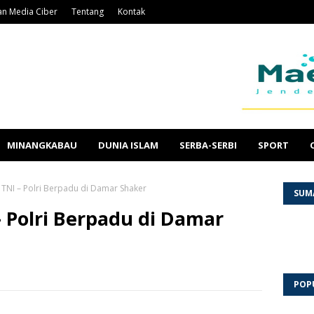
n Media Ciber
Tentang
Kontak
MINANGKABAU
DUNIA ISLAM
SERBA-SERBI
SPORT
NI – Polri Berpadu di Damar Shaker
SUM
 Polri Berpadu di Damar
POP