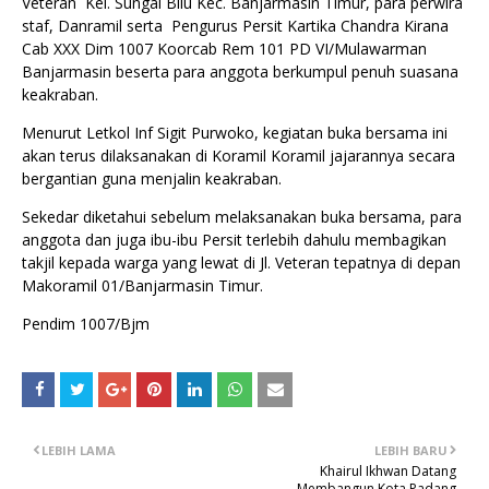
Veteran Kel. Sungai Bilu Kec. Banjarmasin Timur, para perwira
staf, Danramil serta Pengurus Persit Kartika Chandra Kirana
Cab XXX Dim 1007 Koorcab Rem 101 PD VI/Mulawarman
Banjarmasin beserta para anggota berkumpul penuh suasana
keakraban.
Menurut Letkol Inf Sigit Purwoko, kegiatan buka bersama ini
akan terus dilaksanakan di Koramil Koramil jajarannya secara
bergantian guna menjalin keakraban.
Sekedar diketahui sebelum melaksanakan buka bersama, para
anggota dan juga ibu-ibu Persit terlebih dahulu membagikan
takjil kepada warga yang lewat di Jl. Veteran tepatnya di depan
Makoramil 01/Banjarmasin Timur.
Pendim 1007/Bjm
LEBIH LAMA
LEBIH BARU
Khairul Ikhwan Datang
Membangun Kota Padang