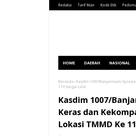
Redaksi
Tarif Iklan
Kode Etik
Pedoma
HOME
DAERAH
NASIONAL
Beranda
Kasdim 1007/Banjarmasin Apresia
119 Sungai Lulut
Kasdim 1007/Banjar
Keras dan Kekompa
Lokasi TMMD Ke 11