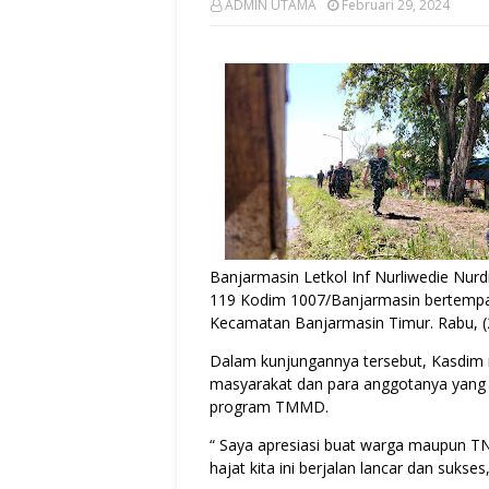
ADMIN UTAMA
Februari 29, 2024
Banjarmasin Letkol Inf Nurliwedie Nur
119 Kodim 1007/Banjarmasin bertempat 
Kecamatan Banjarmasin Timur. Rabu, (2
Dalam kunjungannya tersebut, Kasdim
masyarakat dan para anggotanya yang
program TMMD.
“ Saya apresiasi buat warga maupun T
hajat kita ini berjalan lancar dan sukses