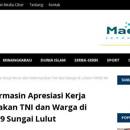
n Media Ciber
Tentang
Kontak
MINANGKABAU
DUNIA ISLAM
SERBA-SERBI
SPORT
si Kerja Keras dan Kekompakan TNI dan Warga di Lokasi TMMD Ke
SUM
masin Apresiasi Kerja
kan TNI dan Warga di
9 Sungai Lulut
POP