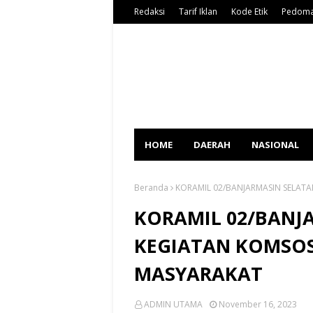
Redaksi
Tarif Iklan
Kode Etik
Pedoma
HOME
DAERAH
NASIONAL
Beranda
KORAMIL 02/BANJARMASIN SELAT
KORAMIL 02/BANJ
KEGIATAN KOMSO
MASYARAKAT
ADMIN UTAMA
November 16, 2023