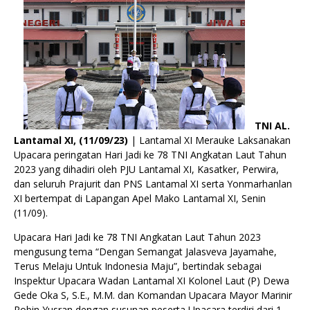
TNI AL.
Lantamal XI, (11/09/23)
| Lantamal XI Merauke Laksanakan
Upacara peringatan Hari Jadi ke 78 TNI Angkatan Laut Tahun
2023 yang dihadiri oleh PJU Lantamal XI, Kasatker, Perwira,
dan seluruh Prajurit dan PNS Lantamal XI serta Yonmarhanlan
XI bertempat di Lapangan Apel Mako Lantamal XI, Senin
(11/09).
Upacara Hari Jadi ke 78 TNI Angkatan Laut Tahun 2023
mengusung tema “Dengan Semangat Jalasveva Jayamahe,
Terus Melaju Untuk Indonesia Maju”, bertindak sebagai
Inspektur Upacara Wadan Lantamal XI Kolonel Laut (P) Dewa
Gede Oka S, S.E., M.M. dan Komandan Upacara Mayor Marinir
Robin Yusran dengan susunan peserta Upacara terdiri dari 1