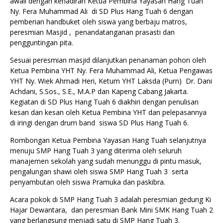
awali dengan kehadiran Ketua Pembina Yayasan Hang Tuah
Ny. Fera Muhammad Ali di SD Plus Hang Tuah 6 dengan
pemberian handbuket oleh siswa yang berbaju matros,
peresmian Masjid , penandatanganan prasasti dan
pengguntingan pita.
Sesuai peresmian masjid dilanjutkan penanaman pohon oleh
Ketua Pembina YHT Ny. Fera Muhammad Ali, Ketua Pengawas
YHT Ny. Wiek Ahmadi Heri, Ketum YHT Laksda (Purn) Dr. Dani
Achdani, S.Sos., S.E., M.A.P dan Kapeng Cabang Jakarta.
Kegiatan di SD Plus Hang Tuah 6 diakhiri dengan penulisan
kesan dan kesan oleh Ketua Pembina YHT dan pelepasannya
di iringi dengan drum band siswa SD Plus Hang Tuah 6.
Rombongan Ketua Pembina Yayasan Hang Tuah selanjutnya
menuju SMP Hang Tuah 3 yang diterima oleh seluruh
manajemen sekolah yang sudah menunggu di pintu masuk,
pengalungan shawi oleh siswa SMP Hang Tuah 3 serta
penyambutan oleh siswa Pramuka dan paskibra.
Acara pokok di SMP Hang Tuah 3 adalah peresmian gedung Ki
Hajar Dewantara, dan peresmian Bank Mini SMK Hang Tuah 2
yang berlangsung menjadi satu di SMP Hang Tuah 3.