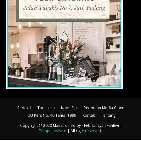
Redaksi
Tarif Iklan
Kode Etik
Pedoman Media Ciber
UU Pers No. 40 Tahun 1999
Kontak
Tentang
Copyright @ 2020 Maestro Info
by - Febriansyah Fahlevi|
TemplatesYard
| All right
reserved
.