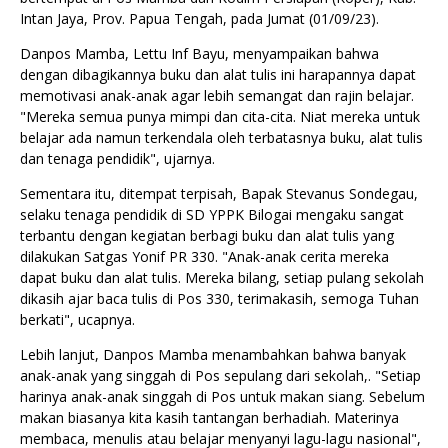
Intan Jaya, Prov. Papua Tengah, pada Jumat (01/09/23).
Danpos Mamba, Lettu Inf Bayu, menyampaikan bahwa
dengan dibagikannya buku dan alat tulis ini harapannya dapat
memotivasi anak-anak agar lebih semangat dan rajin belajar.
"Mereka semua punya mimpi dan cita-cita. Niat mereka untuk
belajar ada namun terkendala oleh terbatasnya buku, alat tulis
dan tenaga pendidik", ujarnya.
Sementara itu, ditempat terpisah, Bapak Stevanus Sondegau,
selaku tenaga pendidik di SD YPPK Bilogai mengaku sangat
terbantu dengan kegiatan berbagi buku dan alat tulis yang
dilakukan Satgas Yonif PR 330. "Anak-anak cerita mereka
dapat buku dan alat tulis. Mereka bilang, setiap pulang sekolah
dikasih ajar baca tulis di Pos 330, terimakasih, semoga Tuhan
berkati", ucapnya.
Lebih lanjut, Danpos Mamba menambahkan bahwa banyak
anak-anak yang singgah di Pos sepulang dari sekolah,. "Setiap
harinya anak-anak singgah di Pos untuk makan siang. Sebelum
makan biasanya kita kasih tantangan berhadiah. Materinya
membaca, menulis atau belajar menyanyi lagu-lagu nasional",