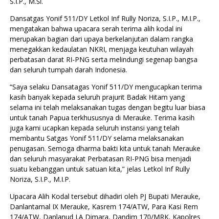
S.I.P., M.Si.
Dansatgas Yonif 511/DY Letkol Inf Rully Noriza, S.I.P., M.I.P.,
mengatakan bahwa upacara serah terima alih kodal ini
merupakan bagian dari upaya berkelanjutan dalam rangka
menegakkan kedaulatan NKRI, menjaga keutuhan wilayah
perbatasan darat RI-PNG serta melindungi segenap bangsa
dan seluruh tumpah darah Indonesia.
“Saya selaku Dansatagas Yonif 511/DY mengucapkan terima
kasih banyak kepada seluruh prajurit Badak Hitam yang
selama ini telah melaksanakan tugas dengan begitu luar biasa
untuk tanah Papua terkhususnya di Merauke. Terima kasih
juga kami ucapkan kepada seluruh instansi yang telah
membantu Satgas Yonif 511/DY selama melaksanakan
penugasan. Semoga dharma bakti kita untuk tanah Merauke
dan seluruh masyarakat Perbatasan RI-PNG bisa menjadi
suatu kebanggan untuk satuan kita,” jelas Letkol Inf Rully
Noriza, S.I.P., M.I.P.
Upacara Alih Kodal tersebut dihadiri oleh PJ Bupati Merauke,
Danlantamal IX Merauke, Kasrem 174/ATW, Para Kasi Rem
174/ATW, Danlanud J.A Dimara, Dandim 170/MRK, Kapolres