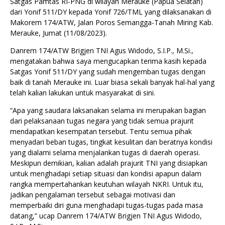
Satgas Pamtas RI-PNG di wilayah Merauke (Papua Selatan)
dari Yonif 511/DY kepada Yonif 726/TML yang dilaksanakan di
Makorem 174/ATW, Jalan Poros Semangga-Tanah Miring Kab.
Merauke, Jumat (11/08/2023).
Danrem 174/ATW Brigjen TNI Agus Widodo, S.I.P., M.Si.,
mengatakan bahwa saya mengucapkan terima kasih kepada
Satgas Yonif 511/DY yang sudah mengemban tugas dengan
baik di tanah Merauke ini. Luar biasa sekali banyak hal-hal yang
telah kalian lakukan untuk masyarakat di sini.
“Apa yang saudara laksanakan selama ini merupakan bagian
dari pelaksanaan tugas negara yang tidak semua prajurit
mendapatkan kesempatan tersebut. Tentu semua pihak
menyadari beban tugas, tingkat kesulitan dan beratnya kondisi
yang dialami selama menjalankan tugas di daerah operasi.
Meskipun demikian, kalian adalah prajurit TNI yang disiapkan
untuk menghadapi setiap situasi dan kondisi apapun dalam
rangka mempertahankan keutuhan wilayah NKRI. Untuk itu,
jadikan pengalaman tersebut sebagai motivasi dan
memperbaiki diri guna menghadapi tugas-tugas pada masa
datang,” ucap Danrem 174/ATW Brigjen TNI Agus Widodo,