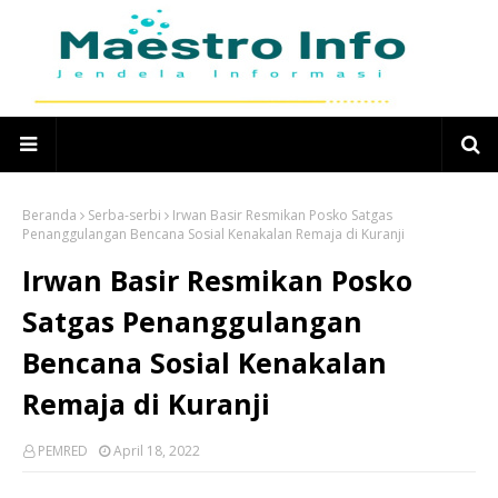
Beranda
Serba-serbi
Irwan Basir Resmikan Posko Satgas
Penanggulangan Bencana Sosial Kenakalan Remaja di Kuranji
Irwan Basir Resmikan Posko
Satgas Penanggulangan
Bencana Sosial Kenakalan
Remaja di Kuranji
PEMRED
April 18, 2022