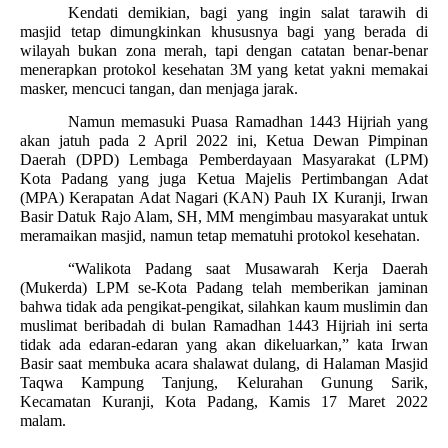
Kendati demikian, bagi yang ingin salat tarawih di
masjid tetap dimungkinkan khususnya bagi yang berada di
wilayah bukan zona merah, tapi dengan catatan benar-benar
menerapkan protokol kesehatan 3M yang ketat yakni memakai
masker, mencuci tangan, dan menjaga jarak.
Namun memasuki Puasa Ramadhan 1443 Hijriah yang
akan jatuh pada 2 April 2022 ini, Ketua Dewan Pimpinan
Daerah (DPD) Lembaga Pemberdayaan Masyarakat (LPM)
Kota Padang yang juga Ketua Majelis Pertimbangan Adat
(MPA) Kerapatan Adat Nagari (KAN) Pauh IX Kuranji, Irwan
Basir Datuk Rajo Alam, SH, MM mengimbau masyarakat untuk
meramaikan masjid, namun tetap mematuhi protokol kesehatan.
“Walikota Padang saat Musawarah Kerja Daerah
(Mukerda) LPM se-Kota Padang telah memberikan jaminan
bahwa tidak ada pengikat-pengikat, silahkan kaum muslimin dan
muslimat beribadah di bulan Ramadhan 1443 Hijriah ini serta
tidak ada edaran-edaran yang akan dikeluarkan,” kata Irwan
Basir saat membuka acara shalawat dulang, di Halaman Masjid
Taqwa Kampung Tanjung, Kelurahan Gunung Sarik,
Kecamatan Kuranji, Kota Padang, Kamis 17 Maret 2022
malam.