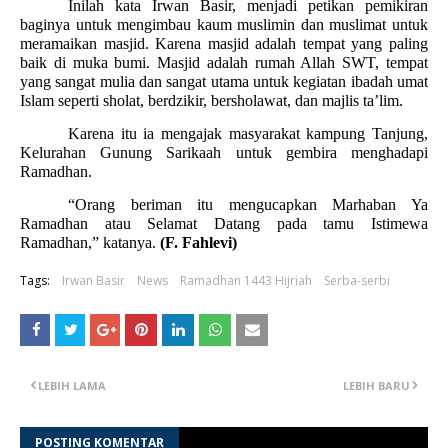
Inilah kata Irwan Basir, menjadi petikan pemikiran
baginya untuk mengimbau kaum muslimin dan muslimat untuk
meramaikan masjid. Karena masjid adalah tempat yang paling
baik di muka bumi. Masjid adalah rumah Allah SWT, tempat
yang sangat mulia dan sangat utama untuk kegiatan ibadah umat
Islam seperti sholat, berdzikir, bersholawat, dan majlis ta’lim.
Karena itu ia mengajak masyarakat kampung Tanjung,
Kelurahan Gunung Sarikaah untuk gembira menghadapi
Ramadhan.
“Orang beriman itu mengucapkan Marhaban Ya
Ramadhan atau Selamat Datang pada tamu Istimewa
Ramadhan,” katanya.
(F. Fahlevi)
Tags:
Irwan Basir
News
Ramadhan 1443 Hijriah
Serba-serbi
LEBIH LAMA
LEBIH BARU
POSTING KOMENTAR