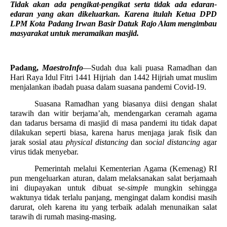
Tidak akan ada pengikat-pengikat serta tidak ada edaran-
edaran yang akan dikeluarkan. Karena itulah Ketua DPD
LPM Kota Padang Irwan Basir Datuk Rajo Alam mengimbau
masyarakat untuk meramaikan masjid.
Padang,
MaestroInfo
—Sudah dua kali puasa Ramadhan dan
Hari Raya Idul Fitri 1441 Hijriah
dan 1442 Hijriah umat muslim
menjalankan ibadah puasa dalam suasana pandemi Covid-19.
Suasana Ramadhan yang biasanya diisi dengan shalat
tarawih dan witir berjama’ah, mendengarkan ceramah agama
dan tadarus bersama di masjid di masa pandemi itu tidak dapat
dilakukan seperti biasa, karena harus menjaga jarak fisik dan
jarak sosial atau
physical distancing
dan
social distancing
agar
virus tidak menyebar.
Pemerintah melalui Kementerian Agama (Kemenag) RI
pun mengeluarkan aturan, dalam melaksanakan salat berjamaah
ini diupayakan untuk dibuat se-
simpl
e mungkin sehingga
waktunya tidak terlalu panjang, mengingat dalam kondisi masih
darurat, oleh karena itu yang terbaik adalah menunaikan salat
tarawih di rumah masing-masing.