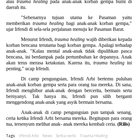
atau
trauma healing
pada
anak-anak korban gempa bumi di
daerah itu.
"Sebenarnya tujuan utama ke Pasaman yaitu
memberikan
trauma healing
bagi anak-anak korban gempa,"
ujar Irfendi di sela-sela perjalanan menuju ke Pasaman Barat.
Menurut Irfendi,
trauma healing
wajib diberikan kepada
korban bencana terutama bagi korban gempa. Apalagi terhadap
anak-anak. "Kalau mental anak-anak tidak dipulihkan pasca
bencana, ini berdampak pada pertumbuhan ke depannya. Anak
akan terus merasa ketakutan. Karena itu,
trauma healing
ini
penting," ucap Irfendi.
Di camp pengungsian, Irfendi Arbi bertemu puluhan
anak-anak korban gempa serta para orang tua mereka. Di sana,
Irfendi menghibur anak-anak dengan bercerita, bermain serta
bernyanyi. Tak hanya itu, Irfendi pun silih berganti
menggendong anak-anak yang asyik bermain bersama.
Anak-anak di camp pengungsian pun tampak senang,
ceria ketika Irfendi Arbi bersama mereka. Begitupun para orang
tua, tersenyum melihat anak- anak mereka kembali ceria.
(Rilis)
Tags:
Irfendi Arbi
News
Serba-serbi
Trauma Healing