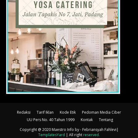
Redaksi
Tarif Iklan
Kode Etik
Pedoman Media Ciber
UU Pers No. 40 Tahun 1999
Kontak
Tentang
Copyright @ 2020 Maestro Info
by - Febriansyah Fahlevi|
TemplatesYard
| All right
reserved
.