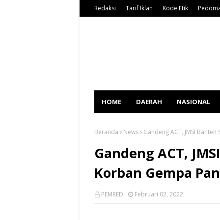
Redaksi
Tarif Iklan
Kode Etik
Pedoma
HOME
DAERAH
NASIONAL
Beranda
News
Gandeng ACT, JMSI Banten
Gandeng ACT, JMSI
Korban Gempa Pan
PEMRED
Februari 02, 2022