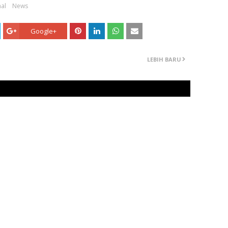
al
News
Google+
LEBIH BARU