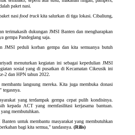
ntuk sembako, seperti ada susu, makanan ringan, pampers,
dalah paket nasi.
paket nasi
food truck
kita salurkan di tiga lokasi. Cibaliung,
kan terimakasih dukungan JMSI Banten dan mengharapkan
anya gempa Pandeglang saja.
an JMSI peduli korban gempa dan kita semuanya butuh
iyadi menuturkan kegiatan ini sebagai kepedulian JMSI
egiatan sosial yang di pusatkan di Kecamatan Cikeusik ini
 ke-2 dan HPN tahun 2022.
n membantu langsung mereka. Kita juga membuka donasi
" tegasnya.
arakat yang terdampak gempa cepat pulih kondisinya.
sih kepada ACT yang memfasilitasi kerjasama bantuan.
t yang membutuhkan.
SI Banten untuk membantu masyarakat yang membutuhkan
rkahan bagi kita semua," tandasnya.
(Rilis)