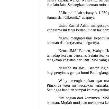
natura kepada warga. Natura itu berbe
dan lain-lain. Sedangkan bantuan rutin a
"Alhamdullilah sebanyak 1.250 
Sumur dan Cikeusik," ucapnya.
Ustad Zaenal Arifin mengucap
kerjasama ini terus berlanjut dan tak h
"Kami mengapresiasi kepeduli
bantuan dan kerjasama," tegasnya.
Ketua JMSI Banten, Wahyu Har
terhadap korban bencana. Selain itu, k
rangkaian kegiatan hari jadi JMSI yang
"Karena itu JMSI Banten ingi
bagi penyintas gempa bumi Pandeglang,
Wahyu mengharapkan agar masy
Pihaknya juga mengucapkan terimaka
Sehingga bantuan sampai ke masyaraka
"Ini bagian dari komitmen JM
bantuan. Mudah-mudahan membawa kebe