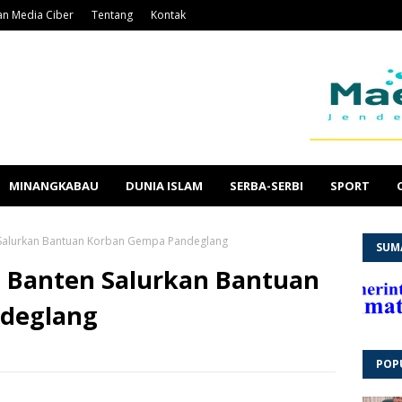
n Media Ciber
Tentang
Kontak
MINANGKABAU
DUNIA ISLAM
SERBA-SERBI
SPORT
 Salurkan Bantuan Korban Gempa Pandeglang
SUM
 Banten Salurkan Bantuan
deglang
POP