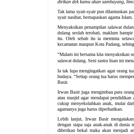
dirikan dek kamu akan sambayang, limo
Tak lama syair-syair pun dilantunkan p
syair nasihat, bernapaskan agama Islam.
Menyaksikan penampilan salawat dulang
dulang seolah terobati, maklum hampir
itu
. Oleh sebab itu ia meminta selawat
kecamatan maupun Kota Padang, sehingga 
“Malam ini bersama kita menyaksikan se
salawat dulang. Seni sastra lisan ini m
Ia tak lupa mengingatkan agar orang tu
budaya. “Setiap orang tua harus mempe
Basir.
Irwan Basir juga mengimbau para oran
atau masjid agar mendapat pendidikan 
cukup menyekolahkan anak, mulai dari 
agamanya juga harus diperhatikan.
Lebih lanjut, Irwan Basir mengatakan
dengan siapa saja anak-anak di dunia ma
diberikan bekal maka akan menjadi a