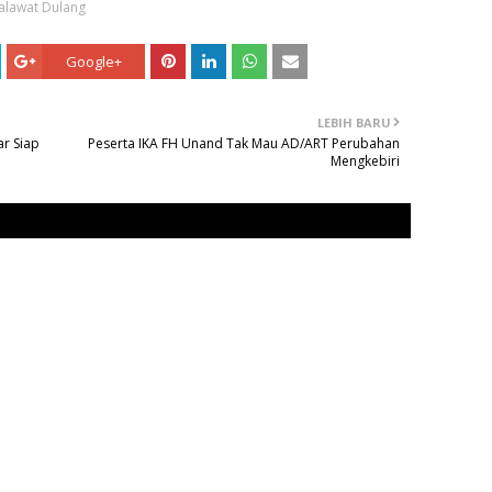
alawat Dulang
Google+
LEBIH BARU
ar Siap
Peserta IKA FH Unand Tak Mau AD/ART Perubahan
Mengkebiri