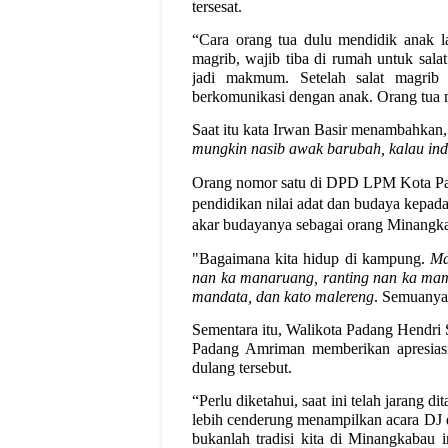
tersesat.
“Cara orang tua dulu mendidik anak l
magrib, wajib tiba di rumah untuk sala
jadi makmum. Setelah salat magrib 
berkomunikasi dengan anak. Orang tua m
Saat itu kata Irwan Basir menambahkan
mungkin nasib awak barubah, kalau i
Orang nomor satu di DPD LPM Kota Pad
pendidikan nilai adat dan budaya kepada
akar budayanya sebagai orang Minangk
"Bagaimana kita hidup di kampung.
Ma
nan ka manaruang, ranting nan ka mam
mandata, dan kato malereng
. Semuanya 
Sementara itu, Walikota Padang Hendri
Padang Amriman memberikan apresiasi
dulang tersebut.
“Perlu diketahui, saat ini telah jarang 
lebih cenderung menampilkan acara DJ d
bukanlah tradisi kita di Minangkabau i