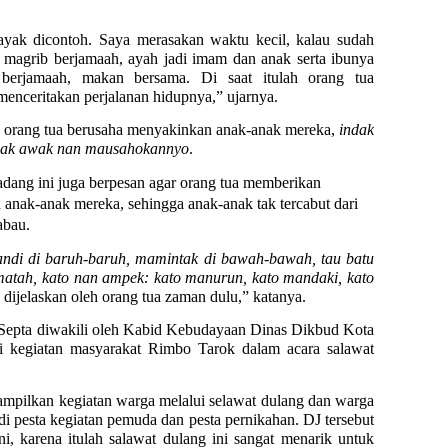
ayak dicontoh. Saya merasakan waktu kecil, kalau sudah
t magrib berjamaah, ayah jadi imam dan anak serta ibunya
berjamaah, makan bersama. Di saat itulah orang tua
enceritakan perjalanan hidupnya,” ujarnya.
, orang tua berusaha menyakinkan anak-anak mereka,
indak
ndak awak nan mausahokannyo
.
ang ini juga berpesan agar orang tua memberikan
 anak-anak mereka, sehingga anak-anak tak tercabut dari
abau.
ndi di baruh-baruh, mamintak di bawah-bawah, tau batu
atah, kato nan ampek: kato manurun, kato mandaki, kato
dijelaskan oleh orang tua zaman dulu,” katanya.
 Septa diwakili oleh Kabid Kebudayaan Dinas Dikbud Kota
 kegiatan masyarakat Rimbo Tarok dalam acara salawat
ditampilkan kegiatan warga melalui selawat dulang dan warga
i pesta kegiatan pemuda dan pesta pernikahan. DJ tersebut
ni, karena itulah salawat dulang ini sangat menarik untuk