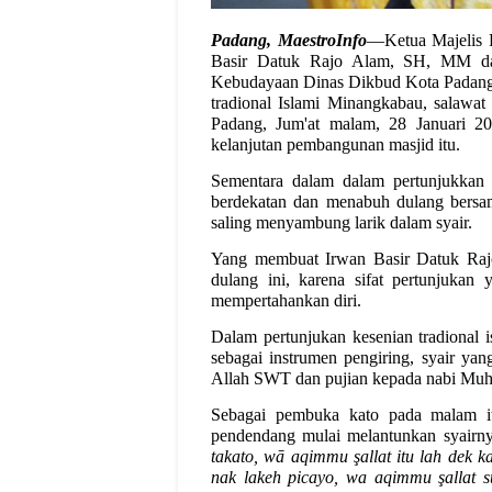
Padang,
MaestroInfo
—Ketua Majelis 
Basir Datuk Rajo Alam, SH, MM dan
Kebudayaan Dinas Dikbud Kota Padang 
tradional Islami Minangkabau, salawa
Padang, Jum'at malam, 28 Januari 2
kelanjutan pembangunan masjid itu.
Sementara dalam dalam pertunjukkan s
berdekatan dan menabuh dulang bersa
saling menyambung larik dalam syair.
Yang membuat Irwan Basir Datuk Rajo
dulang ini, karena sifat pertunjukan
mempertahankan diri.
Dalam pertunjukan kesenian tradional i
sebagai instrumen pengiring, syair yan
Allah SWT dan pujian kepada nabi M
Sebagai pembuka kato pada malam itu
pendendang mulai melantunkan syairn
takato, wā aqimmu şallat itu lah dek ka
nak lakeh picayo, wa aqimmu şallat s