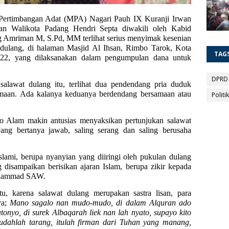
Pertimbangan Adat (MPA) Nagari Pauh IX Kuranji Irwan
 Walikota Padang Hendri Septa diwakili oleh Kabid
Amriman M, S.Pd, MM terlihat serius menyimak kesenian
t dulang, di halaman Masjid Al Ihsan, Rimbo Tarok, Kota
TAG
022, yang dilaksanakan dalam pengumpulan dana untuk
DPRD
alawat dulang itu, terlihat dua pendendang pria duduk
maan. Ada kalanya keduanya berdendang bersamaan atau
Politik
 Alam makin antusias menyaksikan pertunjukan salawat
 yang bertanya jawab, saling serang dan saling berusaha
slami, berupa nyanyian yang diiringi oleh pukulan dulang
g disampaikan berisikan ajaran Islam, berupa zikir kepada
uhammad SAW.
, karena salawat dulang merupakan sastra lisan, para
ya;
Mano sagalo nan mudo-mudo, di dalam Alquran ado
tonyo, di surek Albaqarah liek nan lah nyato, supayo kito
udahlah tarang, itulah firman dari Tuhan yang manang,