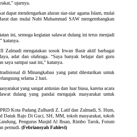
rakat,” ujarnya.
at dapat mendengarkan aluran siar-siar agama Islam, mulai
a Barat dan mulai Nabi Muhammad SAW mengembangkan
an ini, semoga kegiatan salawat dulang ini terus menjadi
” katanya.
 Zalmadi mengatakan sosok Irwan Basir aktif barbagai
udaya, adat dan olahraga. “Saya banyak belajar dari guru
n saya sampai saat ini,” katanya.
tradisional di Minangkabau yang patut dilestarikan untuk
rlangsung selama 2 hari.
masyarakat yang sangat antusias dan luar biasa, karena acara
alawat dulang yang pandai mengajak masyarakat untuk
DPRD Kota Padang Zulhardi Z. Latif dan Zalmadi, S. Hum,
 Datuk Rajo Di Guci, SH, MM, tokoh masyarakat, tokoh
ndung, Pengurus Masjid Al Ihsan, Rimbo Tarok, Forum
an pemudi.
(Febriansyah Fahlevi)