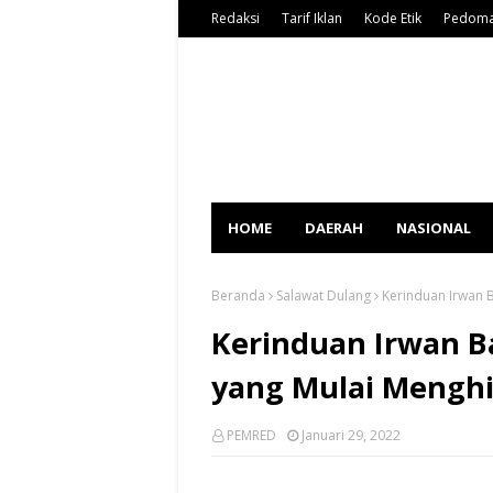
Redaksi
Tarif Iklan
Kode Etik
Pedoma
HOME
DAERAH
NASIONAL
Beranda
Salawat Dulang
Kerinduan Irwan 
Kerinduan Irwan B
yang Mulai Menghi
PEMRED
Januari 29, 2022