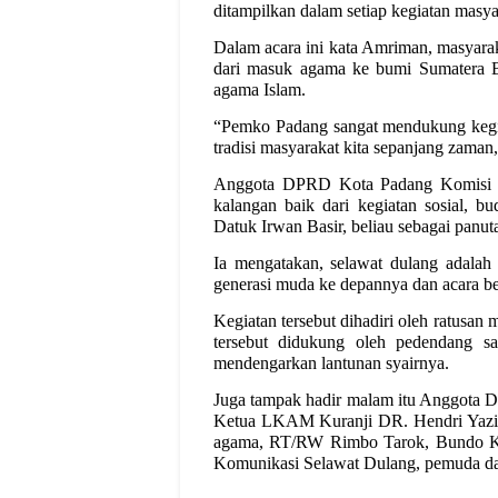
ditampilkan dalam setiap kegiatan masya
Dalam acara ini kata Amriman, masyarak
dari masuk agama ke bumi Sumater
agama Islam.
“Pemko Padang sangat mendukung kegiat
tradisi masyarakat kita sepanjang zaman,
Anggota DPRD Kota Padang Komisi II
kalangan baik dari kegiatan sosial, b
Datuk Irwan Basir, beliau sebagai panuta
Ia mengatakan, selawat dulang adalah 
generasi muda ke depannya dan acara be
Kegiatan tersebut dihadiri oleh ratusan 
tersebut didukung oleh pedendang s
mendengarkan lantunan syairnya.
Juga tampak hadir malam itu Anggota 
Ketua LKAM Kuranji DR. Hendri Yazid
agama, RT/RW Rimbo Tarok, Bundo Ka
Komunikasi Selawat Dulang, pemuda d