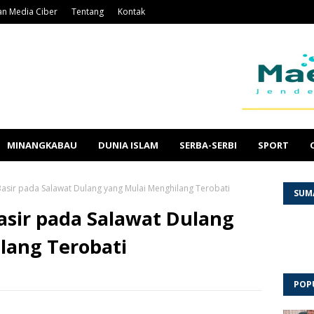
n Media Ciber
Tentang
Kontak
MINANGKABAU
DUNIA ISLAM
SERBA-SERBI
SPORT
Basir pada Salawat Dulang yang Mulai Menghilang Terobati
SUM
asir pada Salawat Dulang
lang Terobati
POP